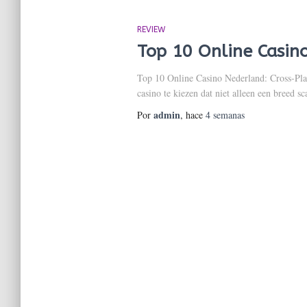
REVIEW
Top 10 Online Casin
Top 10 Online Casino Nederland: Cross-Plat
casino te kiezen dat niet alleen een breed sc
admin
Por
, hace
4 semanas