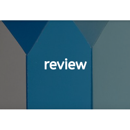
review